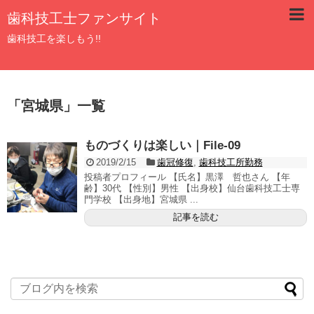
歯科技工士ファンサイト
歯科技工を楽しもう!!
「
宮城県
」
一覧
ものづくりは楽しい｜File-09
2019/2/15
歯冠修復
,
歯科技工所勤務
投稿者プロフィール 【氏名】黒澤 哲也さん 【年
齢】30代 【性別】男性 【出身校】仙台歯科技工士専
門学校 【出身地】宮城県 ...
記事を読む