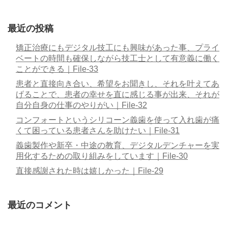
最近の投稿
矯正治療にもデジタル技工にも興味があった事、プライ
ベートの時間も確保しながら技工士として有意義に働く
ことができる｜File-33
患者と直接向き合い、希望をお聞きし、それを叶えてあ
げることで、患者の幸せを直に感じる事が出来、それが
自分自身の仕事のやりがい｜File-32
コンフォートというシリコーン義歯を使って入れ歯が痛
くて困っている患者さんを助けたい｜File-31
義歯製作や新卒・中途の教育、デジタルデンチャーを実
用化するための取り組みをしています｜File-30
直接感謝された時は嬉しかった｜File-29
最近のコメント