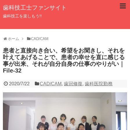
歯科技工士ファンサイト
歯科技工を楽しもう!!
ホーム
CAD/CAM
患者と直接向き合い、希望をお聞きし、それを
叶えてあげることで、患者の幸せを直に感じる
事が出来、それが自分自身の仕事のやりがい｜
File-32
2020/7/22
CAD/CAM
,
歯冠修復
,
歯科医院勤務