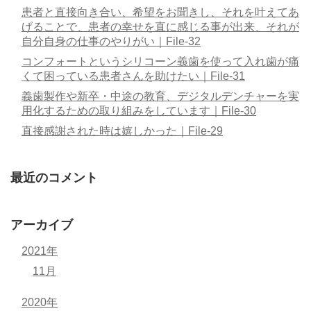
患者と直接向き合い、希望をお聞きし、それを叶えてあ
げることで、患者の幸せを直に感じる事が出来、それが
自分自身の仕事のやりがい｜File-32
コンフォートというシリコーン義歯を使って入れ歯が痛
くて困っている患者さんを助けたい｜File-31
義歯製作や新卒・中途の教育、デジタルデンチャーを実
用化するための取り組みをしています｜File-30
直接感謝された時は嬉しかった｜File-29
最近のコメント
アーカイブ
2021年
11月
2020年