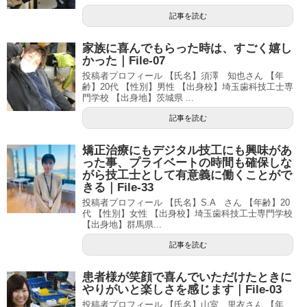
記事を読む
家族に喜んでもらった時は、すごく嬉し
かった｜File-07
投稿者プロフィール 【氏名】須澤 知也さん 【年
齢】20代 【性別】男性 【出身校】埼玉歯科技工士専
門学校 【出身地】茨城県 ...
記事を読む
矯正治療にもデジタル技工にも興味があ
った事、プライベートの時間も確保しな
がら技工士として有意義に働くことがで
きる｜File-33
投稿者プロフィール 【氏名】S.A さん 【年齢】20
代 【性別】女性 【出身校】埼玉歯科技工士専門学校
【出身地】群馬県...
記事を読む
患者様が笑顔で喜んでいただけたときに
やりがいと楽しさを感じます｜File-03
投稿者プロフィール 【氏名】山室 里衣さん 【年