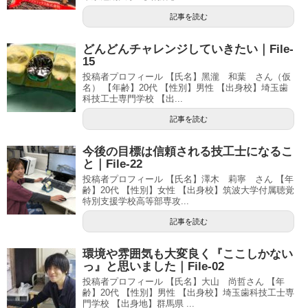
記事を読む
どんどんチャレンジしていきたい｜File-
15
投稿者プロフィール 【氏名】黑瀧 和葉 さん（仮
名） 【年齢】20代 【性別】男性 【出身校】埼玉歯
科技工士専門学校 【出...
記事を読む
今後の目標は信頼される技工士になるこ
と｜File-22
投稿者プロフィール 【氏名】澤木 莉寧 さん 【年
齢】20代 【性別】女性 【出身校】筑波大学付属聴覚
特別支援学校高等部専攻...
記事を読む
環境や雰囲気も大変良く『ここしかない
っ』と思いました｜File-02
投稿者プロフィール 【氏名】大山 尚哲さん 【年
齢】20代 【性別】男性 【出身校】埼玉歯科技工士専
門学校 【出身地】群馬県 ...