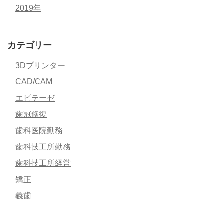
2019年
カテゴリー
3Dプリンター
CAD/CAM
エピテーゼ
歯冠修復
歯科医院勤務
歯科技工所勤務
歯科技工所経営
矯正
義歯