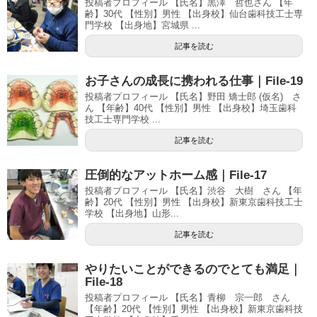
投稿者プロフィール 【氏名】黒澤 哲也さん 【年
齢】30代 【性別】男性 【出身校】仙台歯科技工士専
門学校 【出身地】宮城県 ...
記事を読む
お子さんの成長に携われる仕事｜File-19
投稿者プロフィール 【氏名】野田 矯士郎 (仮名) さ
ん 【年齢】40代 【性別】男性 【出身校】埼玉歯科
技工士専門学校 ...
記事を読む
圧倒的なアットホーム感｜File-17
投稿者プロフィール 【氏名】渋谷 大樹 さん 【年
齢】20代 【性別】男性 【出身校】新東京歯科技工士
学校 【出身地】山形...
記事を読む
やりたいことができるのでとても満足｜
File-18
投稿者プロフィール 【氏名】青柳 宗一郎 さん
【年齢】20代 【性別】男性 【出身校】新東京歯科技