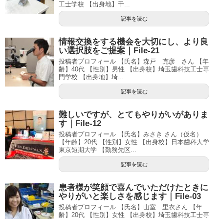
工士学校 【出身地】千...
記事を読む
情報交換をする機会を大切にし、より良
い選択肢をご提案｜File-21
投稿者プロフィール 【氏名】森戸 克彦 さん 【年
齢】40代 【性別】男性 【出身校】埼玉歯科技工士専
門学校 【出身地】埼...
記事を読む
難しいですが、とてもやりがいがありま
す｜File-12
投稿者プロフィール 【氏名】みさき さん（仮名）
【年齢】20代 【性別】女性 【出身校】日本歯科大学
東京短期大学 【勤務先区...
記事を読む
患者様が笑顔で喜んでいただけたときに
やりがいと楽しさを感じます｜File-03
投稿者プロフィール 【氏名】山室 里衣さん 【年
齢】20代 【性別】女性 【出身校】埼玉歯科技工士専