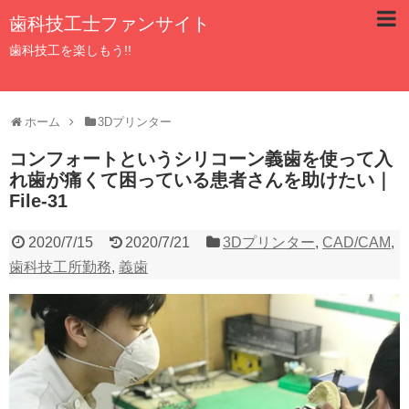
歯科技工士ファンサイト
歯科技工を楽しもう!!
ホーム
3Dプリンター
コンフォートというシリコーン義歯を使って入
れ歯が痛くて困っている患者さんを助けたい｜
File-31
2020/7/15
2020/7/21
3Dプリンター
,
CAD/CAM
,
歯科技工所勤務
,
義歯