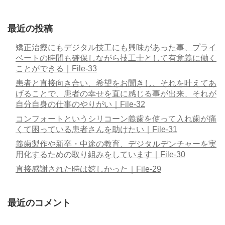
最近の投稿
矯正治療にもデジタル技工にも興味があった事、プライ
ベートの時間も確保しながら技工士として有意義に働く
ことができる｜File-33
患者と直接向き合い、希望をお聞きし、それを叶えてあ
げることで、患者の幸せを直に感じる事が出来、それが
自分自身の仕事のやりがい｜File-32
コンフォートというシリコーン義歯を使って入れ歯が痛
くて困っている患者さんを助けたい｜File-31
義歯製作や新卒・中途の教育、デジタルデンチャーを実
用化するための取り組みをしています｜File-30
直接感謝された時は嬉しかった｜File-29
最近のコメント