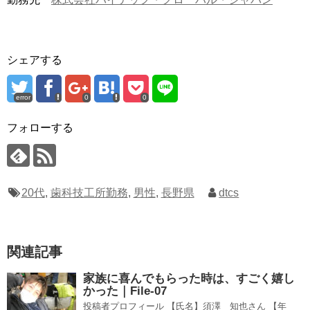
シェアする
error
0
0
フォローする
20代
,
歯科技工所勤務
,
男性
,
長野県
dtcs
関連記事
家族に喜んでもらった時は、すごく嬉し
かった｜File-07
投稿者プロフィール 【氏名】須澤 知也さん 【年