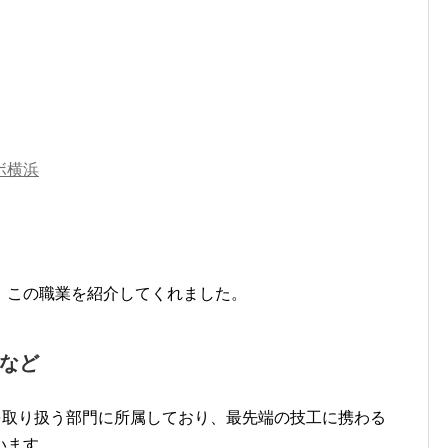
ボ横浜
、この職業を紹介してくれました。
など
工を取り扱う部門に所属しており、最先端の技工に携わる
います。