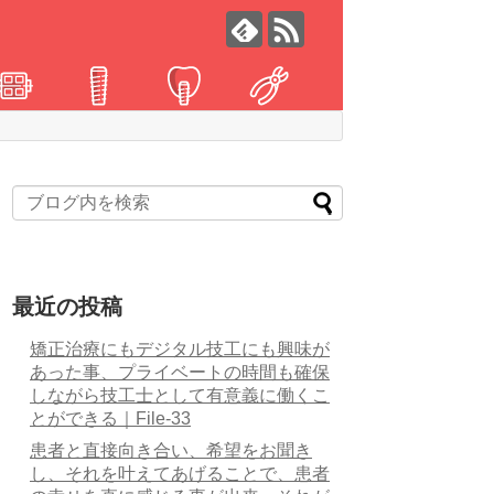
最近の投稿
矯正治療にもデジタル技工にも興味が
あった事、プライベートの時間も確保
しながら技工士として有意義に働くこ
とができる｜File-33
患者と直接向き合い、希望をお聞き
し、それを叶えてあげることで、患者