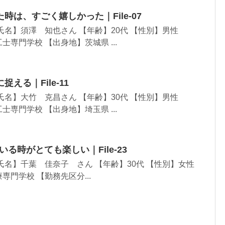
時は、すごく嬉しかった｜File-07
氏名】須澤 知也さん 【年齢】20代 【性別】男性
専門学校 【出身地】茨城県 ...
える｜File-11
氏名】大竹 克昌さん 【年齢】30代 【性別】男性
専門学校 【出身地】埼玉県 ...
る時がとても楽しい｜File-23
氏名】千葉 佳奈子 さん 【年齢】30代 【性別】女性
門学校 【勤務先区分...