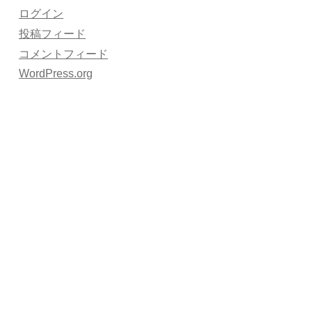
ログイン
投稿フィード
コメントフィード
WordPress.org