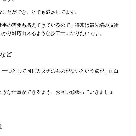
なことができ、とても満足してます。
仕事の需要も増えてきているので、将来は最先端の技術
っかり対応出来るような技工士になりたいです。
など
、一つとして同じカタチのものがないという点が、面白
ような仕事ができるよう、お互い頑張っていきましょ
浜