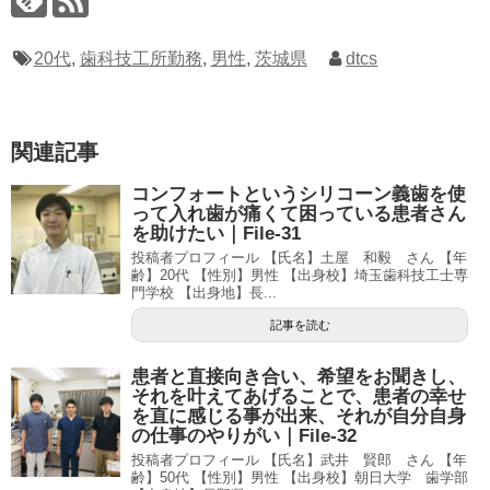
20代
,
歯科技工所勤務
,
男性
,
茨城県
dtcs
関連記事
コンフォートというシリコーン義歯を使
って入れ歯が痛くて困っている患者さん
を助けたい｜File-31
投稿者プロフィール 【氏名】土屋 和毅 さん 【年
齢】20代 【性別】男性 【出身校】埼玉歯科技工士専
門学校 【出身地】長...
記事を読む
患者と直接向き合い、希望をお聞きし、
それを叶えてあげることで、患者の幸せ
を直に感じる事が出来、それが自分自身
の仕事のやりがい｜File-32
投稿者プロフィール 【氏名】武井 賢郎 さん 【年
齢】50代 【性別】男性 【出身校】朝日大学 歯学部