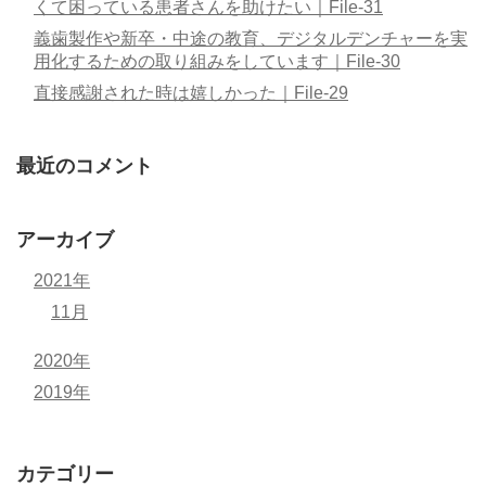
くて困っている患者さんを助けたい｜File-31
義歯製作や新卒・中途の教育、デジタルデンチャーを実
用化するための取り組みをしています｜File-30
直接感謝された時は嬉しかった｜File-29
最近のコメント
アーカイブ
2021年
11月
2020年
2019年
カテゴリー