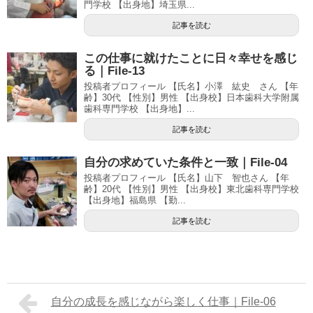
門学校 【出身地】埼玉県...
記事を読む
この仕事に就けたことに日々幸せを感じ
る｜File-13
投稿者プロフィール 【氏名】小澤 紘史 さん 【年
齢】30代 【性別】男性 【出身校】日本歯科大学附属
歯科専門学校 【出身地】...
記事を読む
自分の求めていた条件と一致｜File-04
投稿者プロフィール 【氏名】山下 智也さん 【年
齢】20代 【性別】男性 【出身校】東北歯科専門学校
【出身地】福島県 【勤...
記事を読む
自分の成長を感じながら楽しく仕事｜File-06