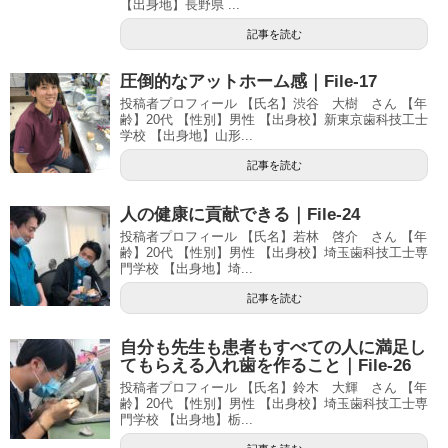
【出身地】長野県 ...
記事を読む
圧倒的なアットホーム感｜File-17
投稿者プロフィール 【氏名】渋谷 大樹 さん 【年
齢】20代 【性別】男性 【出身校】新東京歯科技工士
学校 【出身地】山形...
記事を読む
人の健康に貢献できる｜File-24
投稿者プロフィール 【氏名】若林 啓介 さん 【年
齢】20代 【性別】男性 【出身校】埼玉歯科技工士専
門学校 【出身地】埼...
記事を読む
自分も先生も患者もすべての人に満足し
てもらえる入れ歯を作ること｜File-26
投稿者プロフィール 【氏名】鈴木 大輝 さん 【年
齢】20代 【性別】男性 【出身校】埼玉歯科技工士専
門学校 【出身地】栃...