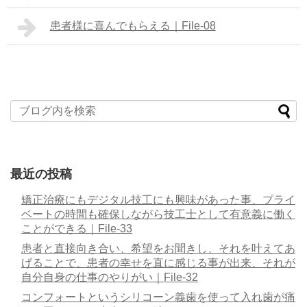
患者様に喜んでもらえる｜File-08
最近の投稿
矯正治療にもデジタル技工にも興味があった事、プライ
ベートの時間も確保しながら技工士として有意義に働く
ことができる｜File-33
患者と直接向き合い、希望をお聞きし、それを叶えてあ
げることで、患者の幸せを直に感じる事が出来、それが
自分自身の仕事のやりがい｜File-32
コンフォートというシリコーン義歯を使って入れ歯が痛