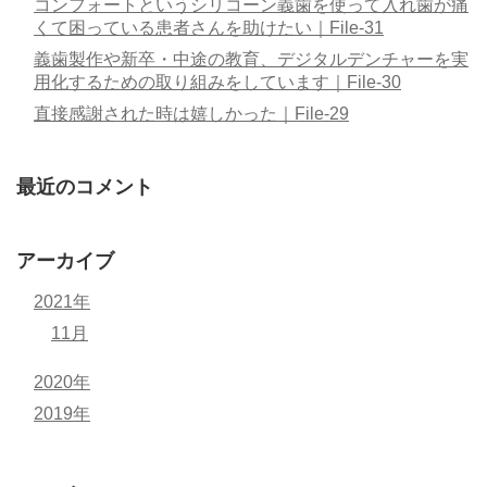
コンフォートというシリコーン義歯を使って入れ歯が痛
くて困っている患者さんを助けたい｜File-31
義歯製作や新卒・中途の教育、デジタルデンチャーを実
用化するための取り組みをしています｜File-30
直接感謝された時は嬉しかった｜File-29
最近のコメント
アーカイブ
2021年
11月
2020年
2019年