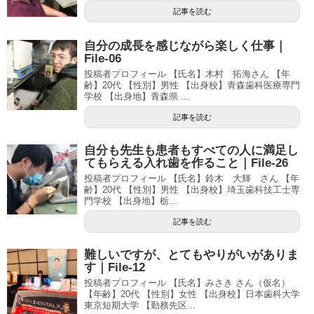
記事を読む
自分の成長を感じながら楽しく仕事｜
File-06
投稿者プロフィール 【氏名】木村 拓海さん 【年
齢】20代 【性別】男性 【出身校】青森歯科医療専門
学校 【出身地】青森県 ...
記事を読む
自分も先生も患者もすべての人に満足し
てもらえる入れ歯を作ること｜File-26
投稿者プロフィール 【氏名】鈴木 大輝 さん 【年
齢】20代 【性別】男性 【出身校】埼玉歯科技工士専
門学校 【出身地】栃...
記事を読む
難しいですが、とてもやりがいがありま
す｜File-12
投稿者プロフィール 【氏名】みさき さん（仮名）
【年齢】20代 【性別】女性 【出身校】日本歯科大学
東京短期大学 【勤務先区...