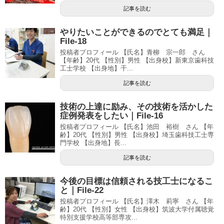
記事を読む
やりたいことができるのでとても満足｜
File-18
投稿者プロフィール 【氏名】青柳 宗一郎 さん
【年齢】20代 【性別】男性 【出身校】新東京歯科技
工士学校 【出身地】千...
記事を読む
技術の上達に励み、その技術を活かした
症例発表をしたい｜File-16
投稿者プロフィール 【氏名】池田 裕樹 さん 【年
齢】20代 【性別】男性 【出身校】埼玉歯科技工士専
門学校 【出身地】長...
記事を読む
今後の目標は信頼される技工士になるこ
と｜File-22
投稿者プロフィール 【氏名】澤木 莉寧 さん 【年
齢】20代 【性別】女性 【出身校】筑波大学付属聴覚
特別支援学校高等部専攻...