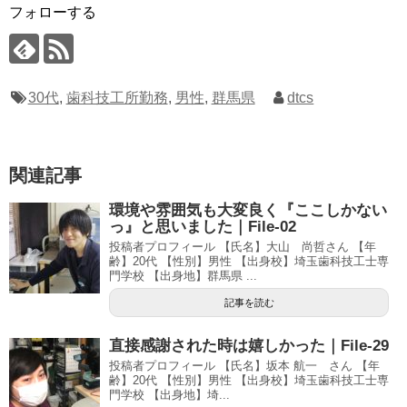
フォローする
30代
,
歯科技工所勤務
,
男性
,
群馬県
dtcs
関連記事
環境や雰囲気も大変良く『ここしかない
っ』と思いました｜File-02
投稿者プロフィール 【氏名】大山 尚哲さん 【年
齢】20代 【性別】男性 【出身校】埼玉歯科技工士専
門学校 【出身地】群馬県 ...
記事を読む
直接感謝された時は嬉しかった｜File-29
投稿者プロフィール 【氏名】坂本 航一 さん 【年
齢】20代 【性別】男性 【出身校】埼玉歯科技工士専
門学校 【出身地】埼...