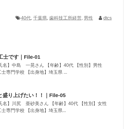
40代
,
千葉県
,
歯科技工所経営
,
男性
dtcs
です｜File-01
氏名】中島 一晃さん 【年齢】40代 【性別】男性
専門学校 【出身地】埼玉県 ...
り上げたい！！｜File-05
氏名】川尻 亜砂美さん 【年齢】40代 【性別】女性
士専門学校 【出身地】埼玉県...