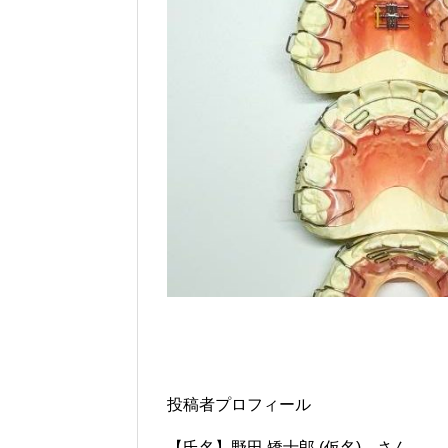
投稿者プロフィール
【氏名】野田 矯士郎 (仮名) さん