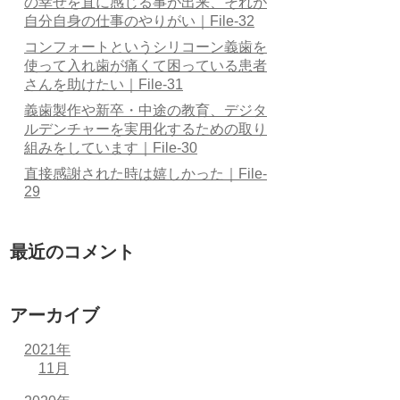
の幸せを直に感じる事が出来、それが
自分自身の仕事のやりがい｜File-32
コンフォートというシリコーン義歯を
使って入れ歯が痛くて困っている患者
さんを助けたい｜File-31
義歯製作や新卒・中途の教育、デジタ
ルデンチャーを実用化するための取り
組みをしています｜File-30
直接感謝された時は嬉しかった｜File-
29
最近のコメント
アーカイブ
2021年
11月