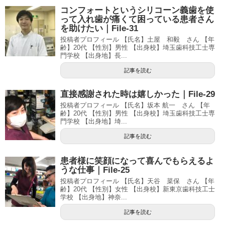
コンフォートというシリコーン義歯を使
って入れ歯が痛くて困っている患者さん
を助けたい｜File-31
投稿者プロフィール 【氏名】土屋 和毅 さん 【年
齢】20代 【性別】男性 【出身校】埼玉歯科技工士専
門学校 【出身地】長...
記事を読む
直接感謝された時は嬉しかった｜File-29
投稿者プロフィール 【氏名】坂本 航一 さん 【年
齢】20代 【性別】男性 【出身校】埼玉歯科技工士専
門学校 【出身地】埼...
記事を読む
患者様に笑顔になって喜んでもらえるよ
うな仕事｜File-25
投稿者プロフィール 【氏名】天谷 菜保 さん 【年
齢】20代 【性別】女性 【出身校】新東京歯科技工士
学校 【出身地】神奈...
記事を読む