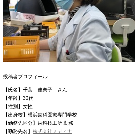
投稿者プロフィール
【氏名】千葉 佳奈子 さん
【年齢】30代
【性別】女性
【出身校】横浜歯科医療専門学校
【勤務先区分】歯科技工所 勤務
【勤務先名】
株式会社メディナ