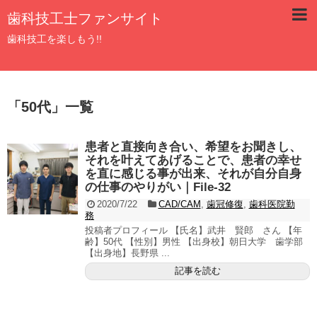
歯科技工士ファンサイト
歯科技工を楽しもう!!
「
50代
」
一覧
患者と直接向き合い、希望をお聞きし、
それを叶えてあげることで、患者の幸せ
を直に感じる事が出来、それが自分自身
の仕事のやりがい｜File-32
2020/7/22
CAD/CAM
,
歯冠修復
,
歯科医院勤
務
投稿者プロフィール 【氏名】武井 賢郎 さん 【年
齢】50代 【性別】男性 【出身校】朝日大学 歯学部
【出身地】長野県 ...
記事を読む