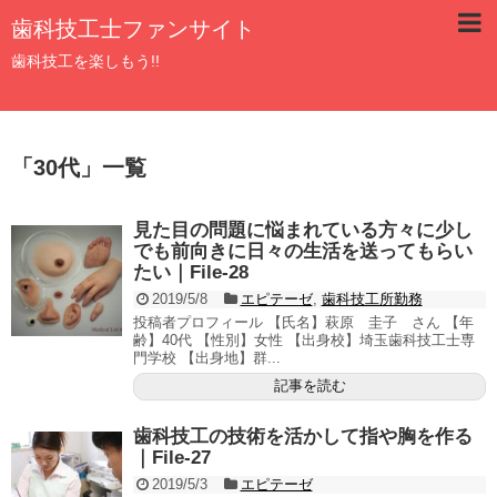
歯科技工士ファンサイト
歯科技工を楽しもう!!
「
30代
」
一覧
見た目の問題に悩まれている方々に少し
でも前向きに日々の生活を送ってもらい
たい｜File-28
2019/5/8
エピテーゼ
,
歯科技工所勤務
投稿者プロフィール 【氏名】萩原 圭子 さん 【年
齢】40代 【性別】女性 【出身校】埼玉歯科技工士専
門学校 【出身地】群...
記事を読む
歯科技工の技術を活かして指や胸を作る
｜File-27
2019/5/3
エピテーゼ