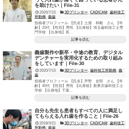
を助けたい｜File-31
2020/7/15
3Dプリンター
,
CAD/CAM
,
歯科技工
所勤務
,
義歯
投稿者プロフィール 【氏名】土屋 和毅 さん 【年
齢】20代 【性別】男性 【出身校】埼玉歯科技工士専
門学校 【出身地】長...
記事を読む
義歯製作や新卒・中途の教育、デジタル
デンチャーを実用化するための取り組み
をしています｜File-30
2020/7/15
3Dプリンター
,
歯科技工所勤務
,
義
歯
投稿者プロフィール 【氏名】芦野 史郎 さん 【年
齢】40代 【性別】男性 【出身校】新東京歯科技工士
学校 【出身地】千葉...
記事を読む
自分も先生も患者もすべての人に満足し
てもらえる入れ歯を作ること｜File-26
2019/3/21
3Dプリンター
,
CAD/CAM
,
歯科技工
所勤務
,
義歯