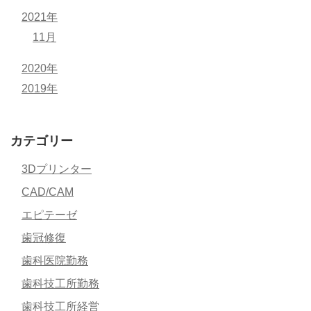
2021年
11月
2020年
2019年
カテゴリー
3Dプリンター
CAD/CAM
エピテーゼ
歯冠修復
歯科医院勤務
歯科技工所勤務
歯科技工所経営