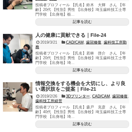
投稿者プロフィール 【氏名】鈴木 大輝 さん 【年
齢】20代 【性別】男性 【出身校】埼玉歯科技工士専
門学校 【出身地】栃...
記事を読む
人の健康に貢献できる｜File-24
2019/3/21
CAD/CAM
,
歯冠修復
,
歯科技工所勤
務
投稿者プロフィール 【氏名】若林 啓介 さん 【年
齢】20代 【性別】男性 【出身校】埼玉歯科技工士専
門学校 【出身地】埼...
記事を読む
情報交換をする機会を大切にし、より良
い選択肢をご提案｜File-21
2019/2/26
3Dプリンター
,
CAD/CAM
,
歯冠修復
,
歯科技工所経営
投稿者プロフィール 【氏名】森戸 克彦 さん 【年
齢】40代 【性別】男性 【出身校】埼玉歯科技工士専
門学校 【出身地】埼...
記事を読む