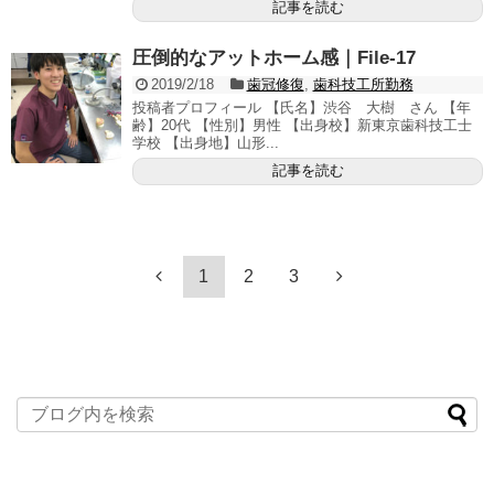
記事を読む
圧倒的なアットホーム感｜File-17
2019/2/18
歯冠修復
,
歯科技工所勤務
投稿者プロフィール 【氏名】渋谷 大樹 さん 【年
齢】20代 【性別】男性 【出身校】新東京歯科技工士
学校 【出身地】山形...
記事を読む
1
2
3