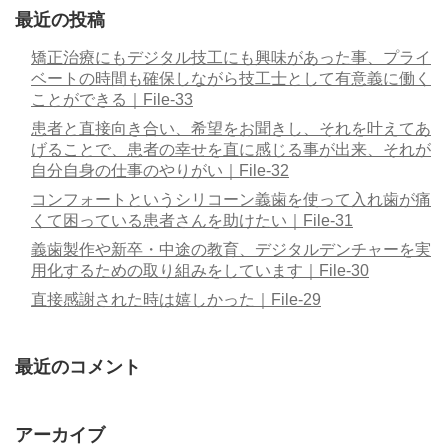
最近の投稿
矯正治療にもデジタル技工にも興味があった事、プライ
ベートの時間も確保しながら技工士として有意義に働く
ことができる｜File-33
患者と直接向き合い、希望をお聞きし、それを叶えてあ
げることで、患者の幸せを直に感じる事が出来、それが
自分自身の仕事のやりがい｜File-32
コンフォートというシリコーン義歯を使って入れ歯が痛
くて困っている患者さんを助けたい｜File-31
義歯製作や新卒・中途の教育、デジタルデンチャーを実
用化するための取り組みをしています｜File-30
直接感謝された時は嬉しかった｜File-29
最近のコメント
アーカイブ