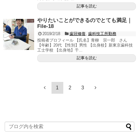
記事を読む
やりたいことができるのでとても満足｜
File-18
2019/2/18
歯冠修復
,
歯科技工所勤務
投稿者プロフィール 【氏名】青柳 宗一郎 さん
【年齢】20代 【性別】男性 【出身校】新東京歯科技
工士学校 【出身地】千...
記事を読む
1
2
3