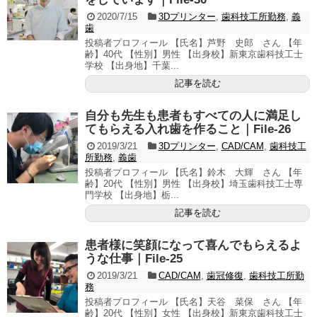
2020/7/15
3Dプリンター
,
歯科技工所勤務
,
義
歯
投稿者プロフィール 【氏名】芦野 史郎 さん 【年
齢】40代 【性別】男性 【出身校】新東京歯科技工士
学校 【出身地】千葉...
記事を読む
自分も先生も患者もすべての人に満足し
てもらえる入れ歯を作ること｜File-26
2019/3/21
3Dプリンター
,
CAD/CAM
,
歯科技工
所勤務
,
義歯
投稿者プロフィール 【氏名】鈴木 大輝 さん 【年
齢】20代 【性別】男性 【出身校】埼玉歯科技工士専
門学校 【出身地】栃...
記事を読む
患者様に笑顔になって喜んでもらえるよ
うな仕事｜File-25
2019/3/21
CAD/CAM
,
歯冠修復
,
歯科技工所勤
務
投稿者プロフィール 【氏名】天谷 菜保 さん 【年
齢】20代 【性別】女性 【出身校】新東京歯科技工士