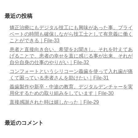
最近の投稿
矯正治療にもデジタル技工にも興味があった事、プライ
ベートの時間も確保しながら技工士として有意義に働く
ことができる｜File-33
患者と直接向き合い、希望をお聞きし、それを叶えてあ
げることで、患者の幸せを直に感じる事が出来、それが
自分自身の仕事のやりがい｜File-32
コンフォートというシリコーン義歯を使って入れ歯が痛
くて困っている患者さんを助けたい｜File-31
義歯製作や新卒・中途の教育、デジタルデンチャーを実
用化するための取り組みをしています｜File-30
直接感謝された時は嬉しかった｜File-29
最近のコメント